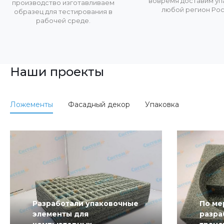
вовремя доставим уп
производство изготавливаем
любой регион Рос
образец для тестирования в
рабочей среде.
Наши проекты
Ложементы
Фасадный декор
Упаковка
Разработали упаковочные
По ме
элементы для
разра