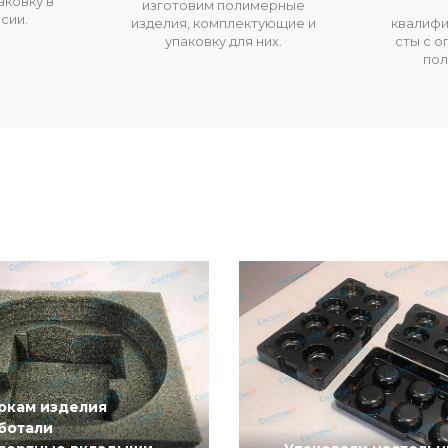
аковку в
изготовим полимерные
сии.
изделия, комплектующие и
квалиф
упаковку для них.
сты с о
пол
ркам изделия
ботали