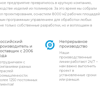
ное предприятие превратилось в крупную компанию,
одстве изделий из полимеров. За это время мы собрали
л проектирования, оснастили 8000 м2 рабочих площадей
вым программным управлением для обработки любых
не только собственные разработки, но и воплощаем в
оссийский
Непрерывное
роизводитель и
производство
оставщик с 2006
Наши
ода
производственные
линии работают 24/7 –
отрудничаем с
нам важно выполнить
омпаниями разных
проект в
траслей
установленные сроки
ромышленности.
или раньше.
олее 1250 постоянных
лиентов!