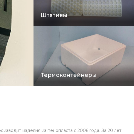
поролона, EVA, пульперка
полипропилена.
Штативы
Минимальный заказ 80 
Узнать подробнее
Термоконтейнеры
изводит изделия из пенопласта с 2006 года. За 20 лет