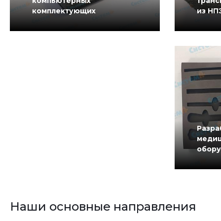
компьютерных
транс
комплектующих
из НП
Разра
медиц
обору
Наши основные направления