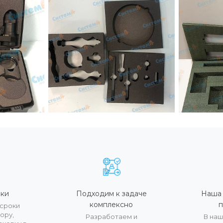
ки
Подходим к задаче
Наша 
комплексно
п
сроки
ору,
Разработаем и
В наш