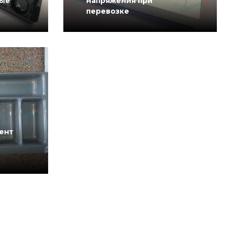
ные
напряжения при
перевозке
ент