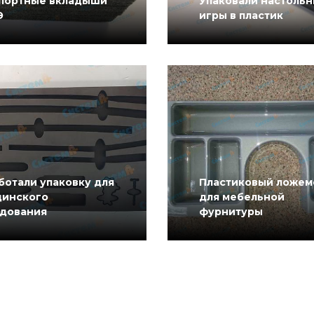
портные вкладыши
Упаковали настоль
Э
игры в пластик
ботали упаковку для
Пластиковый ложем
инского
для мебельной
дования
фурнитуры