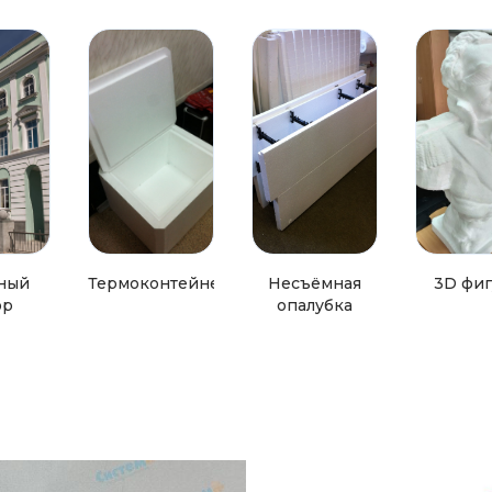
ный
Термоконтейнеры
Несъёмная
3D фи
ор
опалубка