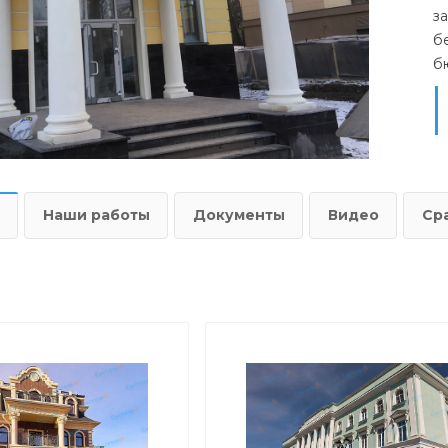
з
б
б
Наши работы
Документы
Видео
Ср