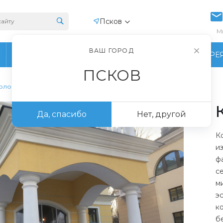
Псков
М
ВАШ ГОРОД
ПРОИЗВОДСТВО
ФОТОГАЛЕРЕ
ПСКОВ
олонны из пенопласта
Да, спасибо
Нет, другой
К
и
ф
с
м
э
к
б