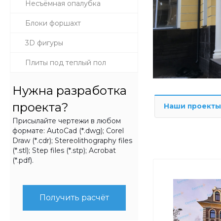
Несъёмная опалубка
Блоки форшахт
3D фигуры
Плиты под теплый пол
Нужна разработка
проекта?
Наши проекты
Присылайте чертежи в любом
формате: AutoCad (*.dwg); Corel
Draw (*.cdr); Stereolithography files
(*.stl); Step files (*.stp); Acrobat
(*.pdf).
Получить расчёт