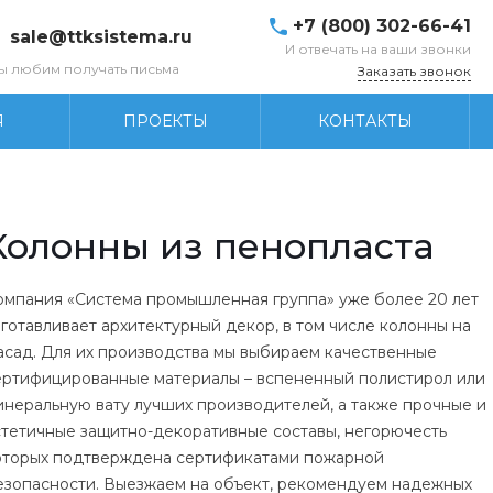
+7 (800) 302-66-41
sale@ttksistema.ru
И отвечать на ваши звонки
ы любим получать письма
Заказать звонок
Я
ПРОЕКТЫ
КОНТАКТЫ
Колонны из пенопласта
омпания «Система промышленная группа» уже более 20 лет
зготавливает архитектурный декор, в том числе колонны на
асад. Для их производства мы выбираем качественные
ертифицированные материалы – вспененный полистирол или
инеральную вату лучших производителей, а также прочные и
стетичные защитно-декоративные составы, негорючесть
оторых подтверждена сертификатами пожарной
езопасности. Выезжаем на объект, рекомендуем надежных