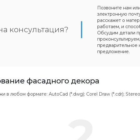
Позвоните нам ил
электронную почт
расскажет о матер
работаем, и спосо
на консультация?
Обсудим детали п
проконсультируем
предварительное 
предложение.
вание фасадного декора
 любом формате: AutoCad (*.dwg); Corel Draw (*.cdr); Stereolithogr
2