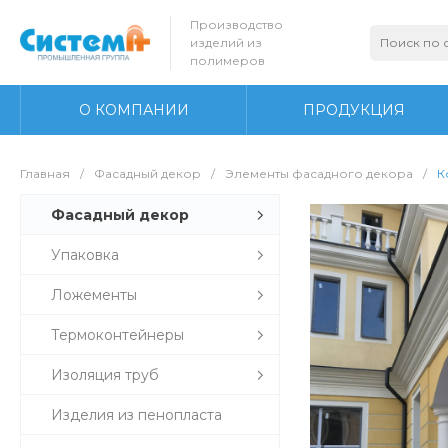
Производство
изделий из
полимеров
О КОМПАНИИ
ПРОДУКЦИЯ
Главная
/
Фасадный декор
/
Элементы фасадного декора
/
К
Фасадный декор
Упаковка
Ложементы
Термоконтейнеры
Изоляция труб
Изделия из пенопласта