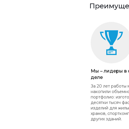
Преимущес
Мы – лидеры в
деле
За 20 лет работы 
накопили объемн
портфолио: изгот
десятки тысяч фа
изделий для жилы
храмов, спортком
других зданий.