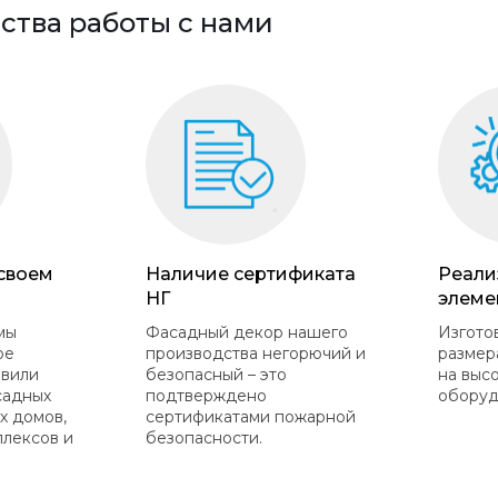
тва работы с нами
 своем
Наличие сертификата
Реали
НГ
элеме
мы
Фасадный декор нашего
Изгото
ое
производства негорючий и
размер
овили
безопасный – это
на выс
садных
подтверждено
оборуд
х домов,
сертификатами пожарной
плексов и
безопасности.