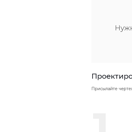
Нуж
Проектиро
Присылайте чертежи в
1