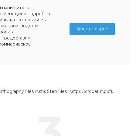
и напишите на
у: менеджер подробно
иалах, с которыми мы
бах производства.
Задать вопрос
роекта,
, предоставим
коммерческое
aphy files (*.stl); Step files (*.stp); Acrobat (*.pdf).
3