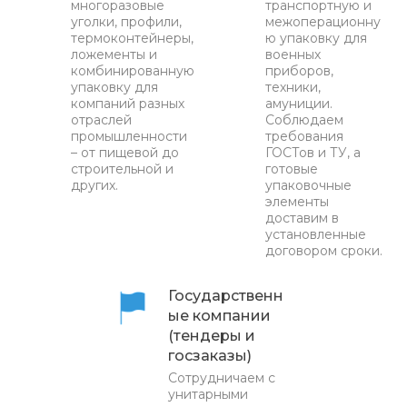
многоразовые
транспортную и
уголки, профили,
межоперационну
термоконтейнеры,
ю упаковку для
ложементы и
военных
комбинированную
приборов,
упаковку для
техники,
компаний разных
амуниции.
отраслей
Соблюдаем
промышленности
требования
– от пищевой до
ГОСТов и ТУ, а
строительной и
готовые
других.
упаковочные
элементы
доставим в
установленные
договором сроки.
Государственн
ые компании
(тендеры и
госзаказы)
Сотрудничаем с
унитарными