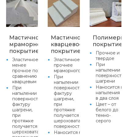
Мастичное
Мастичное
Полимерцеме
мраморное
кварцевое
покрытие
покрытие
покрытие
Прочное и
твердое
Эластичное,
Эластичное,
При
менее
прочнее
напылении прида
прочное по
мраморного
поверхности факт
сравнению с
При
шагрени
кварцевым
напылении придает
Наносится метод
При
поверхности
напыления
напылении придает
фактуру
в два слоя
поверхности
шагрени,
фактуру
при
Цвет – от
шагрени,
протяжке
белого до
при
получается равномерная
темно-
протяжке
шероховатая
серого
получается равномерная
поверхность
шероховатая
Наносится методом