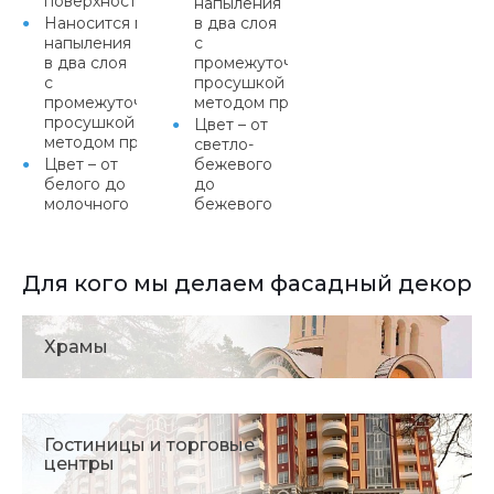
поверхность
напыления
Наносится методом
в два слоя
напыления
с
в два слоя
промежуточной
с
просушкой или
промежуточной
методом протяжки
просушкой или
Цвет – от
методом протяжки
светло-
Цвет – от
бежевого
белого до
до
молочного
бежевого
Для кого мы делаем фасадный декор
Храмы
Гостиницы и торговые
центры