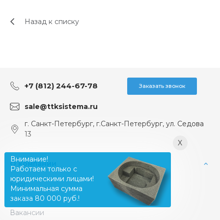
Назад к списку
+7 (812) 244-67-78
Заказать звонок
sale@ttksistema.ru
г. Санкт-Петербург, г.Санкт-Петербург, ул. Седова
13
X
Внимание!
О компании
Работаем только с
юридическими лицами!
Блог
Минимальная сумма
Новости
заказа 80 000 руб.!
Вакансии