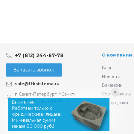
О компании
+7 (812) 244-67-78
Блог
Заказать звонок
Новости
sale@ttksistema.ru
Вакансии
X
Сертификаты
г. Санкт-Петербург, г.Санкт-
Петербург, ул. Седова 13
Внимание!
Сотрудники
Работаем только с
юридическими лицами!
Минимальная сумма
заказа 80 000 руб.!