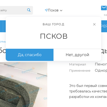
Псков
М
ВАШ ГОРОД
ПРОИЗВОДСТВО
ФОТОГАЛЕРЕ
ПСКОВ
ртные вкладыши из НПЭ
ботали транспортные вкла
Да, спасибо
Нет, другой
Пеноп
Материал
Однор
Применение
Это был первый совм
требовалась качеств
разработки их компа