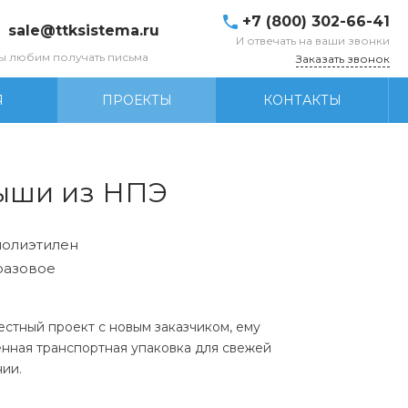
+7 (800) 302-66-41
sale@ttksistema.ru
И отвечать на ваши звонки
ы любим получать письма
Заказать звонок
Я
ПРОЕКТЫ
КОНТАКТЫ
дыши из НПЭ
олиэтилен
азовое
естный проект с новым заказчиком, ему
енная транспортная упаковка для свежей
нии.