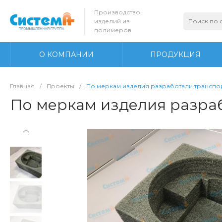
Производство
изделий из
полимеров
О КОМПАНИИ
ПРОДУКЦИЯ
Главная
/
Проекты
/
По меркам изделия разработали транспо
По меркам изделия разра
‹