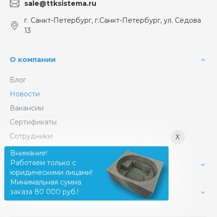
sale@ttksistema.ru
г. Санкт-Петербург, г.Санкт-Петербург, ул. Седова
13
О компании
Блог
Новости
Вакансии
Сертификаты
Сотрудники
X
Внимание!
Работаем только с
Услуги
юридическими лицами!
Минимальная сумма
заказа 80 000 руб.!
Производство