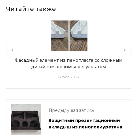
Читайте также
ного
Фасадный элемент из пенопласта со сложным
Мы 
дизайном: делимся результатом
15 фев 2022
Предыдущая запись
Защитный презентационный
вкладыш из пенополиуретана